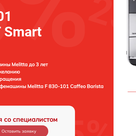
01
T Smart
ны Melitta до 3 лет
 желанию
бращения
кофемашины
Melitta F 830-101 Caffeo Barista
я со специалистом
Оставить заявку