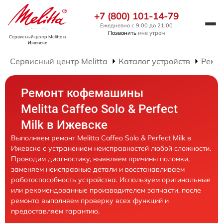
+7 (800) 101-14-79
Ежедневно с 9:00 до 21:00
Позвонить
мне утром
Сервисный центр Melitta
в
Ижевске
Сервисный центр Melitta
Каталог устройств
Ремо
Ремонт кофемашины
Melitta Caffeo Solo & Perfect
Milk в Ижевске
Выполняем ремонт Melitta Caffeo Solo & Perfect Milk в
Ижевске с устранением неисправностей любой сложности.
Проводим диагностику, выявляем причины поломки,
заменяем неисправные детали и восстанавливаем
работоспособность устройства. Используем оригинальные
или рекомендованные производителем запчасти, после
ремонта выполняем проверку всех функций и
предоставляем гарантию.