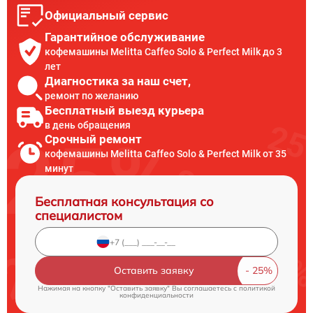
Официальный сервис
Гарантийное обслуживание
кофемашины Melitta Caffeo Solo & Perfect Milk до 3
лет
Диагностика за наш счет,
ремонт по желанию
Бесплатный выезд курьера
в день обращения
Срочный ремонт
кофемашины Melitta Caffeo Solo & Perfect Milk от 35
минут
Бесплатная консультация со
специалистом
Оставить заявку
Нажимая на кнопку "Оставить заявку" Вы соглашаетесь c
политикой
конфиденциальности