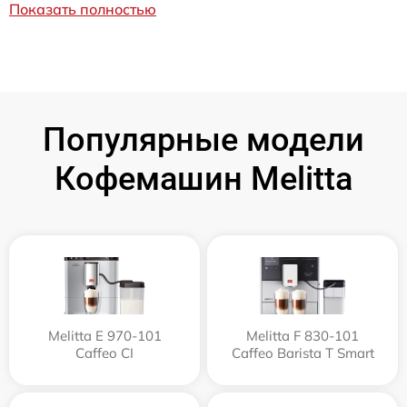
Показать полностью
Популярные модели
Кофемашин Melitta
Melitta Е 970-101
Melitta F 830-101
Caffeo CI
Caffeo Barista T Smart